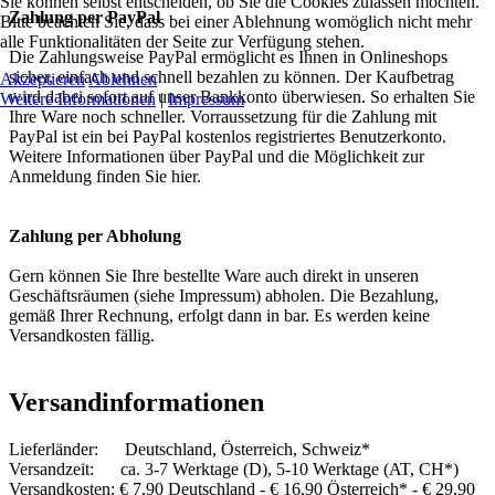
Sie können selbst entscheiden, ob Sie die Cookies zulassen möchten.
Zahlung per PayPal
Bitte beachten Sie, dass bei einer Ablehnung womöglich nicht mehr
alle Funktionalitäten der Seite zur Verfügung stehen.
Die Zahlungsweise PayPal ermöglicht es Ihnen in Onlineshops
sicher, einfach und schnell bezahlen zu können. Der Kaufbetrag
Akzeptieren
Ablehnen
wird dabei sofort auf unser Bankkonto überwiesen. So erhalten Sie
Weitere Informationen
|
Impressum
Ihre Ware noch schneller. Vorraussetzung für die Zahlung mit
PayPal ist ein bei PayPal kostenlos registriertes Benutzerkonto.
Weitere Informationen über PayPal und die Möglichkeit zur
Anmeldung finden Sie hier.
Zahlung per Abholung
Gern können Sie Ihre bestellte Ware auch direkt in unseren
Geschäftsräumen (siehe Impressum) abholen. Die Bezahlung,
gemäß Ihrer Rechnung, erfolgt dann in bar. Es werden keine
Versandkosten fällig.
Versandinformationen
Lieferländer: Deutschland, Österreich, Schweiz*
Versandzeit: ca. 3-7 Werktage (D), 5-10 Werktage (AT, CH*)
Versandkosten: € 7,90 Deutschland - € 16,90 Österreich* - € 29,90