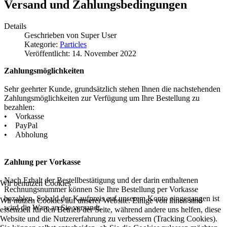
Versand und Zahlungsbedingungen
Details
Geschrieben von
Super User
Kategorie:
Particles
Veröffentlicht: 14. November 2022
Zahlungsmöglichkeiten
Sehr geehrter Kunde, grundsätzlich stehen Ihnen die nachstehenden
Zahlungsmöglichkeiten zur Verfügung um Ihre Bestellung zu
bezahlen:
• Vorkasse
• PayPal
• Abholung
Zahlung per Vorkasse
Nach Erhalt der Bestellbestätigung und der darin enthaltenen
Wir benutzen Cookies
Rechnungsnummer können Sie Ihre Bestellung per Vorkasse
bezahlen. Sobald der Kaufpreis auf unserem Konto eingegangen ist
Wir nutzen Cookies auf unserer Website. Einige von ihnen sind
wird die Ware an Sie versandt.
essenziell für den Betrieb der Seite, während andere uns helfen, diese
Website und die Nutzererfahrung zu verbessern (Tracking Cookies).