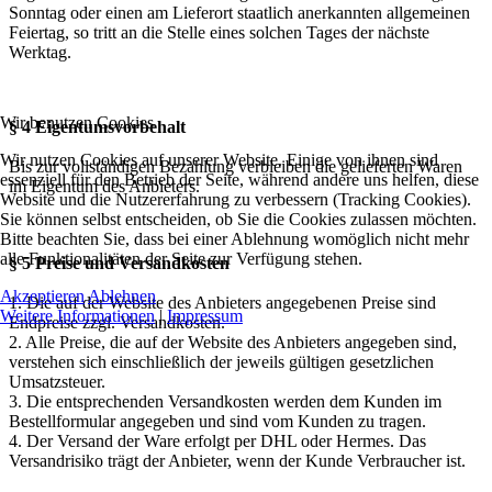
Sonntag oder einen am Lieferort staatlich anerkannten allgemeinen
Feiertag, so tritt an die Stelle eines solchen Tages der nächste
Werktag.
Wir benutzen Cookies
§ 4 Eigentumsvorbehalt
Wir nutzen Cookies auf unserer Website. Einige von ihnen sind
Bis zur vollständigen Bezahlung verbleiben die gelieferten Waren
essenziell für den Betrieb der Seite, während andere uns helfen, diese
im Eigentum des Anbieters.
Website und die Nutzererfahrung zu verbessern (Tracking Cookies).
Sie können selbst entscheiden, ob Sie die Cookies zulassen möchten.
Bitte beachten Sie, dass bei einer Ablehnung womöglich nicht mehr
alle Funktionalitäten der Seite zur Verfügung stehen.
§ 5 Preise und Versandkosten
Akzeptieren
Ablehnen
1. Die auf der Website des Anbieters angegebenen Preise sind
Weitere Informationen
|
Impressum
Endpreise zzgl. Versandkosten.
2. Alle Preise, die auf der Website des Anbieters angegeben sind,
verstehen sich einschließlich der jeweils gültigen gesetzlichen
Umsatzsteuer.
3. Die entsprechenden Versandkosten werden dem Kunden im
Bestellformular angegeben und sind vom Kunden zu tragen.
4. Der Versand der Ware erfolgt per DHL oder Hermes. Das
Versandrisiko trägt der Anbieter, wenn der Kunde Verbraucher ist.