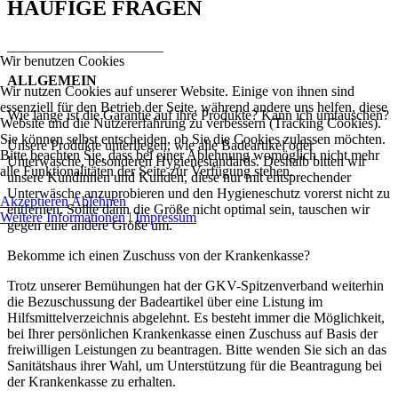
HÄUFIGE FRAGEN
______________________
Wir benutzen Cookies
ALLGEMEIN
Wir nutzen Cookies auf unserer Website. Einige von ihnen sind
essenziell für den Betrieb der Seite, während andere uns helfen, diese
Wie lange ist die Garantie auf ihre Produkte? Kann ich umtauschen?
Website und die Nutzererfahrung zu verbessern (Tracking Cookies).
Sie können selbst entscheiden, ob Sie die Cookies zulassen möchten.
Unsere Produkte unterliegen, wie alle Badeartikel oder
Bitte beachten Sie, dass bei einer Ablehnung womöglich nicht mehr
Unterwäsche, besonderen Hygienestandards. Deshalb bitten wir
alle Funktionalitäten der Seite zur Verfügung stehen.
unsere Kundinnen und Kunden, diese nur mit entsprechender
Unterwäsche anzuprobieren und den Hygieneschutz vorerst nicht zu
Akzeptieren
Ablehnen
entfernen. Sollte dann die Größe nicht optimal sein, tauschen wir
Weitere Informationen
|
Impressum
gegen eine andere Größe um.
Bekomme ich einen Zuschuss von der Krankenkasse?
Trotz unserer Bemühungen hat der GKV-Spitzenverband weiterhin
die Bezuschussung der Badeartikel über eine Listung im
Hilfsmittelverzeichnis abgelehnt. Es besteht immer die Möglichkeit,
bei Ihrer persönlichen Krankenkasse einen Zuschuss auf Basis der
freiwilligen Leistungen zu beantragen. Bitte wenden Sie sich an das
Sanitätshaus ihrer Wahl, um Unterstützung für die Beantragung bei
der Krankenkasse zu erhalten.